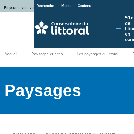
Recherche
Menu
Contenu
En poursuivant votre navigation sur le site du Conservatoire du littoral, vous a
50 a
de
litto
en
com
Accueil
Paysages et sites
Les paysages du littoral
Paysages