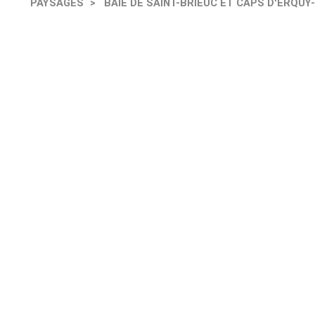
PAYSAGES
BAIE DE SAINT-BRIEUC ET CAPS D'ERQUY