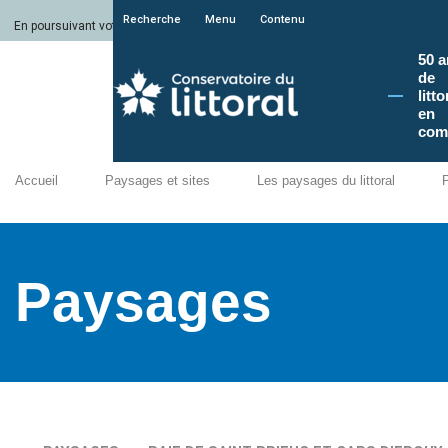
Recherche
Menu
Contenu
En poursuivant votre navigation sur le site du Conservatoire du littoral, vous a
50 a
de
litto
en
com
Accueil
Paysages et sites
Les paysages du littoral
Paysages