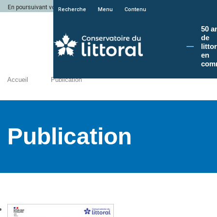
En poursuivant votre navigation sur le site du Conservatoire du littoral, vous a
Recherche
Menu
Contenu
50 a
de
litto
en
com
Accueil
Publication
Publication