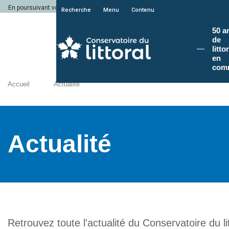
En poursuivant votre navigation sur le site du Conservatoire du littoral, vous a
Recherche
Menu
Contenu
50 a
de
litto
en
com
Accueil
Actualité
Actualité
Retrouvez toute l'actualité du Conservatoire du lit