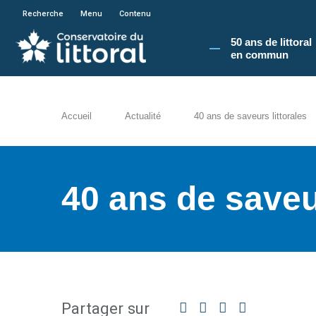
En poursuivant votre navigation sur le site du
Recherche
Menu
Contenu
50 ans de littoral
en commun​
Accueil
Actualité
40 ans de saveurs littorales
40 ans de saveur
Partager sur
Facebook
Twitter
Linkedin
Partager