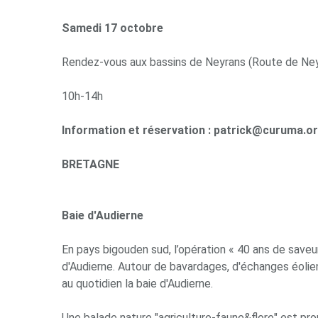
Samedi 17 octobre
Rendez-vous aux bassins de Neyrans (Route de Neyr
10h-14h
Information et réservation :
patrick@curuma.o
BRETAGNE
Baie d'Audierne
En pays bigouden sud, l’opération « 40 ans de saveur
d'Audierne. Autour de bavardages, d'échanges éolie
au quotidien la baie d'Audierne.
Une balade nature "agriculture-faune&flore" est prop