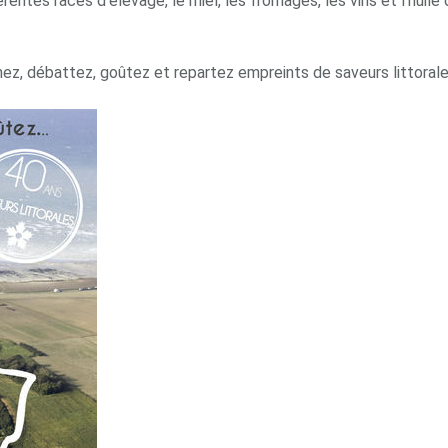
érentes races d’élevage, le miel, les fromages, les vins et l’huile
nnez, débattez, goûtez et repartez empreints de saveurs littorale