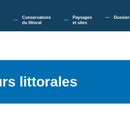
 Conservatoire du littoral, vous acceptez l'utilisation de cookies pour vous propose
Conservatoire
Paysages
Dossier
du littoral
et sites
s littorales