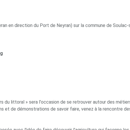
an en direction du Port de Neyran) sur la commune de Soulac-s
rg
s du littoral » sera l'occasion de se retrouver autour des métier
ns et de démonstrations de savoir faire, venez à la rencontre d
osée avec l'idée de faire découvrir l’agriculture qui façonne les