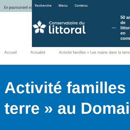
Recherche
Menu
Contenu
En poursuivant votre navigation sur le site du Conservatoire du littoral, vous a
50 a
de
litto
en
com
Accueil
Actualité
Activité familles « Les mains dans la ter
Activité famille
terre » au Doma