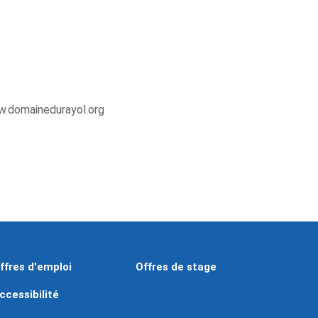
w.domainedurayol.org
ffres d'emploi
Offres de stage
ccessibilité