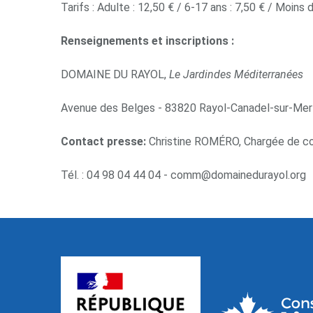
Tarifs : Adulte : 12,50 € / 6-17 ans : 7,50 € / Moins d
Renseignements et inscriptions :
DOMAINE DU RAYOL,
L
e
J
ar
d
i
n
des Méditerranées
Avenue des Belges - 83820 Rayol-Canadel-sur-Mer (
Co
ntact
p
r
ess
e
:
Christine ROMÉRO, Chargée de c
Tél. : 04 98 04 44 04 - comm@domainedurayol.org