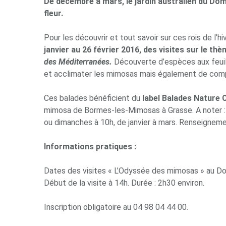
De décembre à mars, le jardin australien du Do
fleur.
Pour les découvrir et tout savoir sur ces rois de l’hi
janvier au 26 février 2016, des visites sur le 
des Méditerranées.
Découverte d’espèces aux feuill
et acclimater les mimosas mais également de compr
Ces balades bénéficient du
label Balades Natur
mimosa de Bormes-les-Mimosas à Grasse. A noter : 
ou dimanches à 10h, de janvier à mars. Renseignemen
I
nformations
pratiques :
Dates des visites « L’Odyssée des mimosas » au Dom
Début de la visite à 14h. Durée : 2h30 environ.
Inscription obligatoire au 04 98 04 44 00.