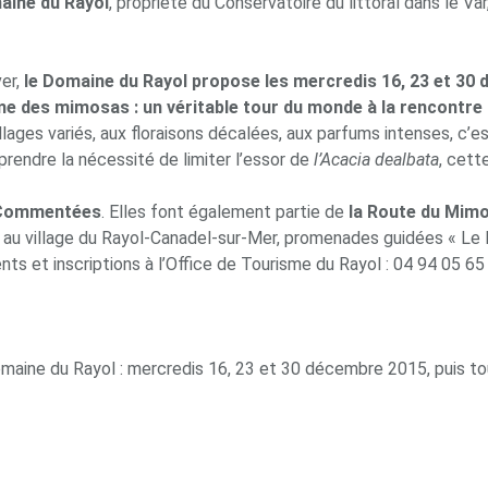
maine du Rayol
, propriété du Conservatoire du littoral dans le Var
ver,
le Domaine du Rayol propose les mercredis
16
, 23 et 30
thème des mimosas : un véritable tour du monde à la rencontr
ages variés, aux floraisons décalées, aux parfums intenses, c’e
endre la nécessité de limiter l’essor de
l’Acacia dealbata
, cett
e Commentées
. Elles font également partie de
la Route du Mim
au village du Rayol-Canadel-sur-Mer, promenades guidées « Le R
ts et inscriptions à l’Office de Tourisme du Rayol : 04 94 05 65
aine du Rayol : mercredis 16, 23 et 30 décembre 2015, puis tous