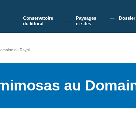
 Conservatoire du littoral, vous acceptez l'utilisation de cookies pour vous propose
Conservatoire
Paysages
Dossier
du littoral
et sites
omaine du Rayol
 mimosas au Domain