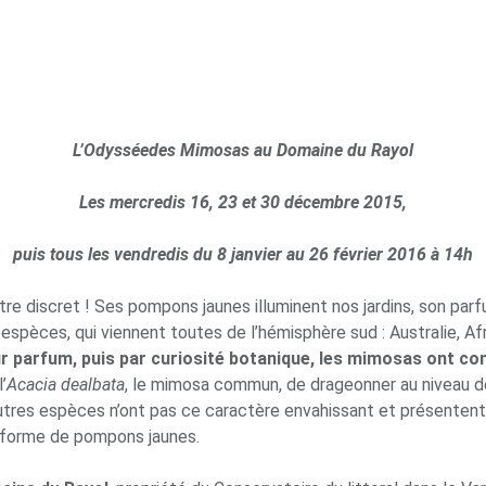
L
’O
d
y
s
sé
e
d
es Mimosas au Domaine du Rayol
Les
m
ercredis 16, 23 et 30 décembre 2015,
pui
s tous les vendredis du 8 janvier au 26 février 2016 à 14h
’être discret ! Ses pompons jaunes illuminent nos jardins, son par
 espèces, qui viennent toutes de l’hémisphère sud : Australie, Afr
leur parfum, puis par curiosité botanique, les mimosas ont co
’
Acacia dealbata
, le mimosa commun, de drageonner au niveau de
utres espèces n’ont pas ce caractère envahissant et présentent 
n forme de pompons jaunes.