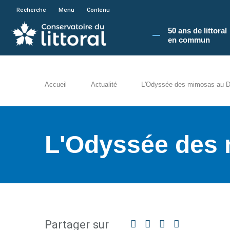
En poursuivant votre navigation sur le site du
Recherche
Menu
Contenu
50 ans de littoral
en commun​
Accueil
Actualité
L'Odyssée des mimosas au D
L'Odyssée des
Partager sur
Facebook
Twitter
Linkedin
Partager