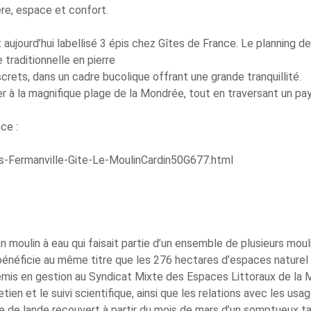
ère, espace et confort.
 aujourd’hui labellisé 3 épis chez Gîtes de France. Le planning de
 traditionnelle en pierre
iscrets, dans un cadre bucolique offrant une grande tranquillité.
er à la magnifique plage de la Mondrée, tout en traversant un pays
ce :
s-Fermanville-Gite-Le-MoulinCardin50G677.html
n moulin à eau qui faisait partie d’un ensemble de plusieurs mouli
bénéficie au même titre que les 276 hectares d’espaces naturel qu
 remis en gestion au Syndicat Mixte des Espaces Littoraux de la
retien et le suivi scientifique, ainsi que les relations avec les 
ge de lande recouvert à partir du mois de mars d’un somptueux ta