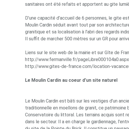
sanitaires ont été refaits et apportent au gite lumi
D’une capacité d’accueil de 6 personnes, le gite est
Moulin Cardin séduit avant tout par son architecture
granitique et sa localisation à l’abri des regards ind
Il suffit de marcher 500 mètres sur un GR pour arriv
Liens sur le site web de la mairie et sur Gîte de Fran
http://www.fermanville.fr/pageLibre000104a0.aspx
http://www.gites-de-france.com/location-vacance
Le Moulin Cardin au coeur d’un site naturel
Le Moulin Cardin est bâti sur les vestiges d’un ancie
traditionnelle en moellons de granit, ce patrimoine 
Conservatoire du littoral. Les terrains acquis sont
dans le secteur. Il a en charge le gardiennage, l'ent
du site de la Pointe du Brick. Il constitue un paysa