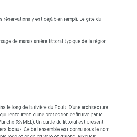
s réservations y est déjà bien rempli. Le gîte du
age de marais arrière littoral typique de la région.
ns le long de la rivière du Poult. D’une architecture
i l’entourent, d’une protection définitive par le
 Manche (SyMEL). Un garde du littoral est présent
usagers locaux. Ce bel ensemble est connu sous le nom
pis rose et or de bruyère et d’ajonc, auxquels