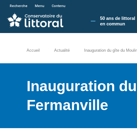
En poursuivant votre navigation sur le site du
Recherche
Menu
Contenu
50 ans de littoral
en commun​
Accueil
Actualité
Inauguration du gîte du Mouli
Inauguration du
Fermanville