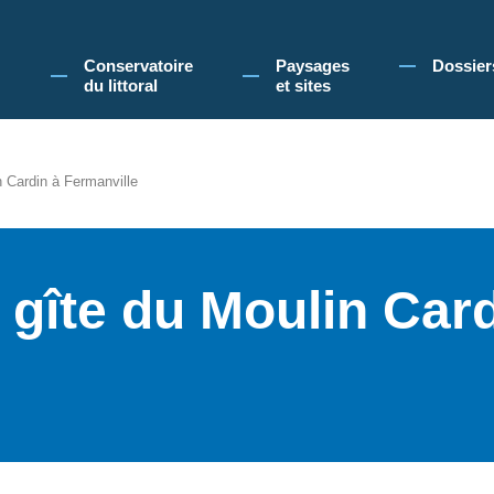
 Conservatoire du littoral, vous acceptez l'utilisation de cookies pour vous propose
Conservatoire
Paysages
Dossier
du littoral
et sites
n Cardin à Fermanville
 gîte du Moulin Card