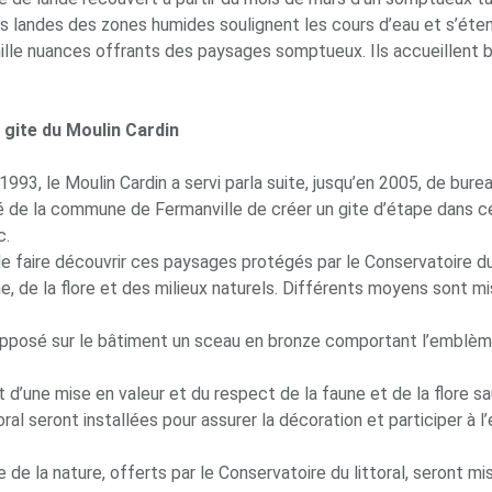
ces landes des zones humides soulignent les cours d’eau et s’é
e mille nuances offrants des paysages somptueux. Ils accueille
u gite du Moulin Cardin
 1993, le Moulin Cardin a servi parla suite, jusqu’en 2005, de bure
e la commune de Fermanville de créer un gite d’étape dans ce li
c.
faire découvrir ces paysages protégés par le Conservatoire du li
e, de la flore et des milieux naturels. Différents moyens sont m
a apposé sur le bâtiment un sceau en bronze comportant l’emblème
rit d’une mise en valeur et du respect de la faune et de la flore 
ral seront installées pour assurer la décoration et participer à l
 la nature, offerts par le Conservatoire du littoral, seront mis 