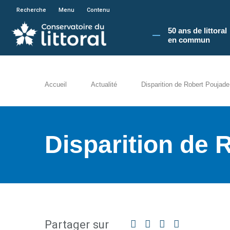
En poursuivant votre navigation sur le site du
Recherche
Menu
Contenu
50 ans de littoral
en commun​
Accueil
Actualité
Disparition de Robert Poujade
Disparition de 
Partager sur
Facebook
Twitter
Linkedin
Partager