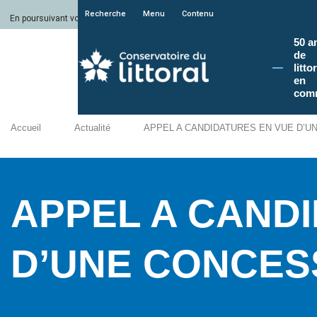
Recherche
Menu
Contenu
En poursuivant votre navigation sur le site du Conservatoire du littoral, vous a
50 a
de
litto
en
com
Accueil
Actualité
APPEL A CANDIDATURES EN VUE D’U
APPEL A CAND
D’UNE CONCES