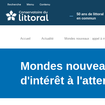
En poursuivant votre navigation sur le site du
Recherche
Menu
Contenu
50 ans de littoral
en commun​
Accueil
Actualité
Mondes nouveaux : appel à mani
Mondes nouveau
d'intérêt à l'att