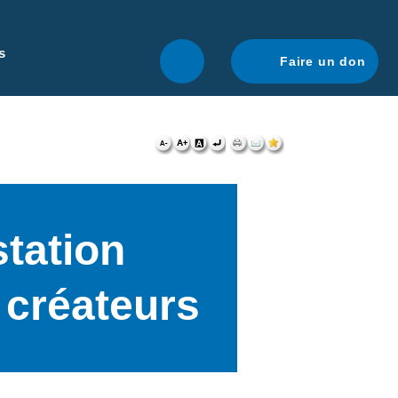
r une navigation optimale.
En savoir plus.
s
Faire un don
tation
t créateurs