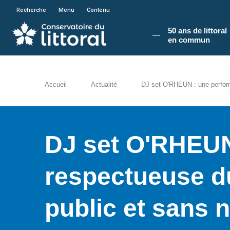
En poursuivant votre navigation sur le site du
Recherche
Menu
Contenu
50 ans de littoral
en commun​
Accueil
Actualité
DJ set O'RHEUN : une perform
DJ set O'RHEUN
respectueuse du
public et sans 