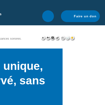
r une navigation optimale.
En savoir plus.
s
Faire un don
isances sonores.
 unique,
rvé, sans