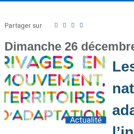
Partager sur
Facebook
Twitter
Linkedin
Partager
par
mail
Dimanche 26 décembr
Les
nat
ada
Actualité
l’i