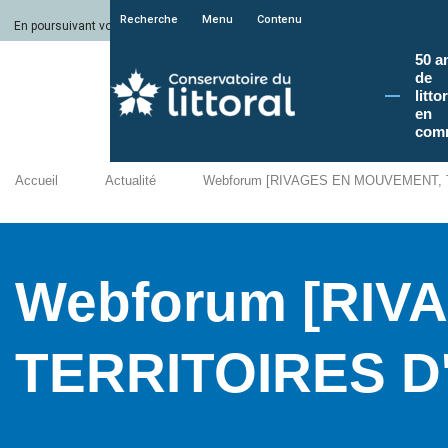
Recherche
Menu
Contenu
En poursuivant votre navigation sur le site du Conservatoire du littoral, vous a
50 a
de
litto
en
com
Accueil
Actualité
Webforum [RIVAGES EN MOUVEMENT, 
Webforum [RIV
TERRITOIRES D