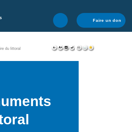
r une navigation optimale.
En savoir plus.
s
Faire un don
 du littoral
onuments
toral