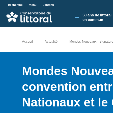
En poursuivant votre navigation sur le site du
Recherche
Menu
Contenu
50 ans de littoral
en commun​
Accueil
Actualité
Mondes Nouveaux | Signature d
Mondes Nouveau
convention ent
Nationaux et le 