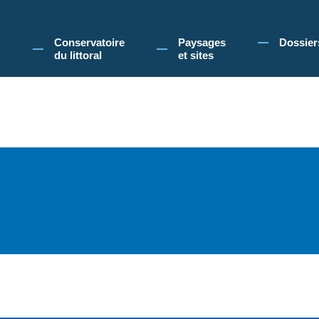
 Conservatoire du littoral, vous acceptez l'utilisation de cookies pour vous propose
Conservatoire
Paysages
Dossier
du littoral
et sites