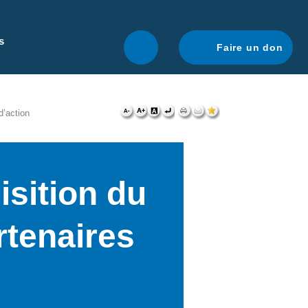
r une navigation optimale.
En savoir plus.
s
Faire un don
d’action
isition du
rtenaires