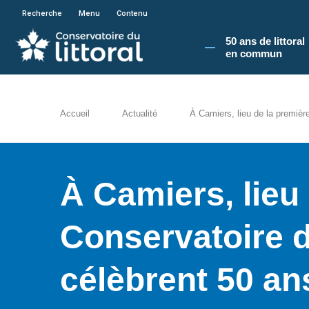
En poursuivant votre navigation sur le site du
Recherche
Menu
Contenu
50 ans de littoral
en commun​
Accueil
Actualité
À Camiers, lieu de la première
À Camiers, lieu
Conservatoire du
célèbrent 50 an