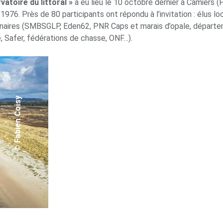
atoire du littoral »
a eu lieu le 10 octobre dernier à Camiers (
 1976. Près de 80 participants ont répondu à l’invitation : élus
nnaires (SMBSGLP, Eden62, PNR Caps et marais d’opale, départe
, Safer, fédérations de chasse, ONF…).
© Fabien Coisy