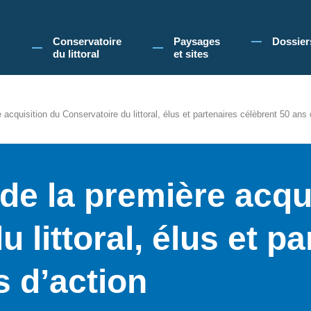
 Conservatoire du littoral, vous acceptez l'utilisation de cookies pour vous propose
Conservatoire
Paysages
Dossier
du littoral
et sites
 acquisition du Conservatoire du littoral, élus et partenaires célèbrent 50 ans 
 de la première acqu
 littoral, élus et pa
s d’action