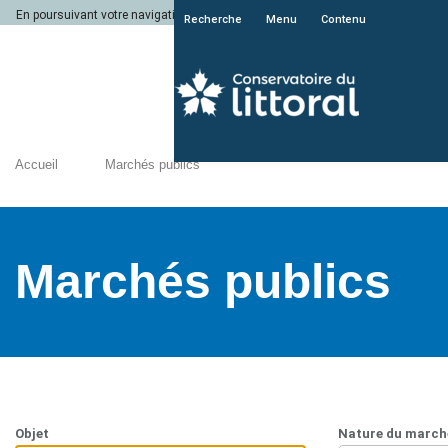
En poursuivant votre navigation sur le site du Conservatoire du littoral, vous a
Recherche
Menu
Contenu
Accueil
Marchés publics
Marchés publics
Objet
Nature du march