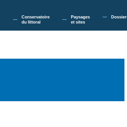
 Conservatoire du littoral, vous acceptez l'utilisation de cookies pour vous propose
Conservatoire
Paysages
Dossier
du littoral
et sites