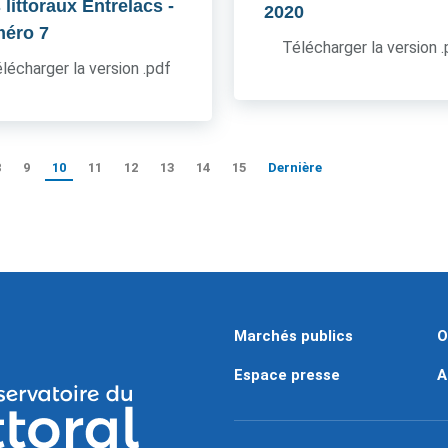
 littoraux Entrelacs
-
2020
éro 7
Télécharger la version 
lécharger la version .pdf
8
9
10
11
12
13
14
15
Dernière
Marchés publics
O
Espace presse
A