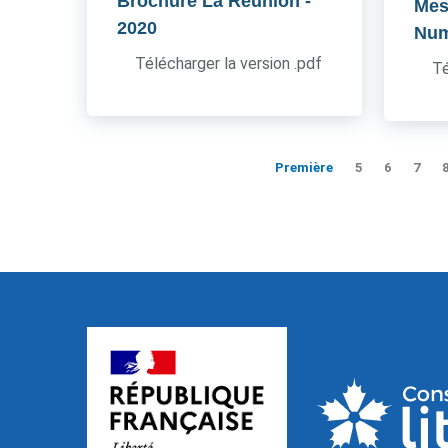
Brochure La Réunion
-
Mes
2020
Num
Télécharger la version .pdf
Té
Première
5
6
7