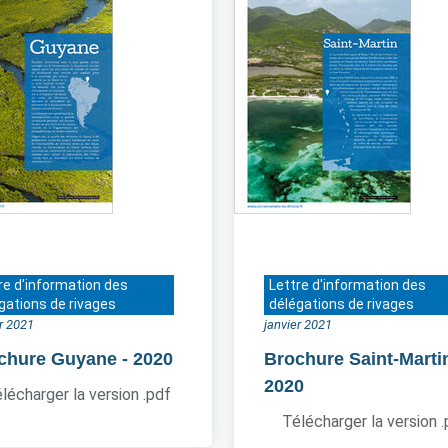
re d'information des
Lettre d'information des
gations de rivages
délégations de rivages
er 2021
janvier 2021
chure Guyane
- 2020
Brochure Saint-Marti
2020
lécharger la version .pdf
Télécharger la version 