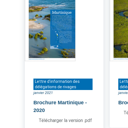
Lettre d'information des
Lett
délégations de rivages
délé
janvier 2021
janvi
Brochure Martinique
-
Bro
2020
Té
Télécharger la version .pdf