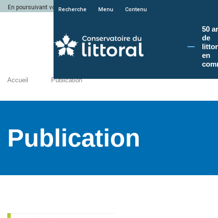
En poursuivant votre navigation sur le site du Conservatoire du littoral, vous a
Recherche
Menu
Contenu
50 a
de
litto
en
com
Accueil
Publication
Publication