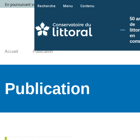
En poursuivant votre navigation sur le site du Conservatoire du littoral, vous a
Recherche
Menu
Contenu
50 a
de
litto
en
com
Accueil
Publication
Publication