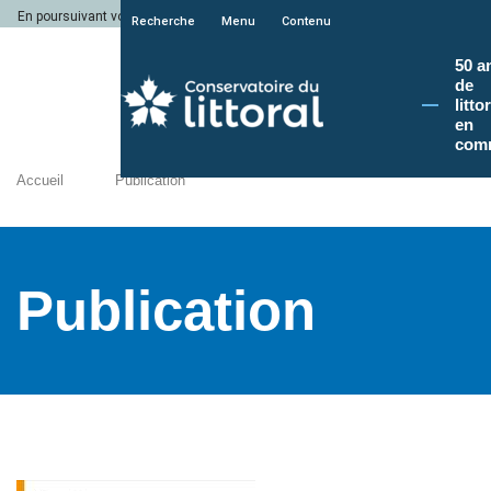
En poursuivant votre navigation sur le site du Conservatoire du littoral, vous a
Recherche
Menu
Contenu
50 a
de
litto
en
com
Accueil
Publication
Publication