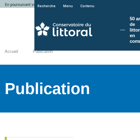
En poursuivant votre navigation sur le site du Conservatoire du littoral, vous a
Recherche
Menu
Contenu
50 a
de
litto
en
com
Accueil
Publication
Publication