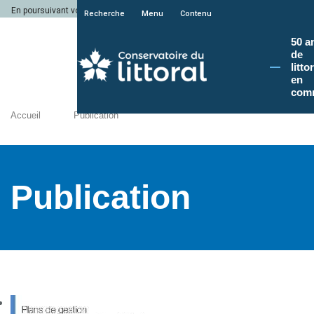
En poursuivant votre navigation sur le site du Conservatoire du littoral, vous a
Recherche
Menu
Contenu
50 a
de
litto
en
com
Accueil
Publication
Publication