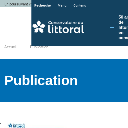
En poursuivant votre navigation sur le site du Conservatoire du littoral, vous a
Recherche
Menu
Contenu
50 a
de
litto
en
com
Accueil
Publication
Publication