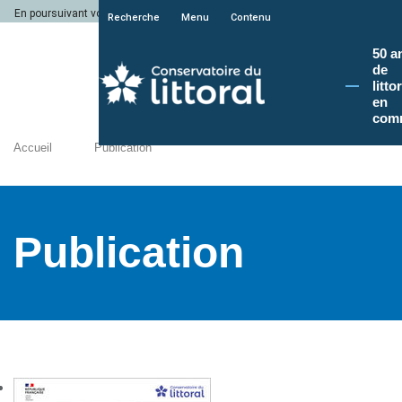
En poursuivant votre navigation sur le site du Conservatoire du littoral, vous a
Recherche
Menu
Contenu
50 a
de
litto
en
com
Accueil
Publication
Publication