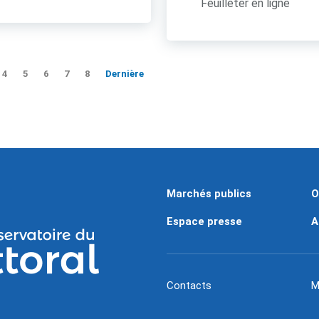
Feuilleter en ligne
4
5
6
7
8
Dernière
Marchés publics
O
Espace presse
A
Contacts
M