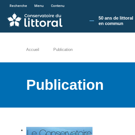
En poursuivant votre navigation sur le site du
Recherche
Menu
Contenu
50 ans de littoral
en commun​
Accueil
Publication
Publication