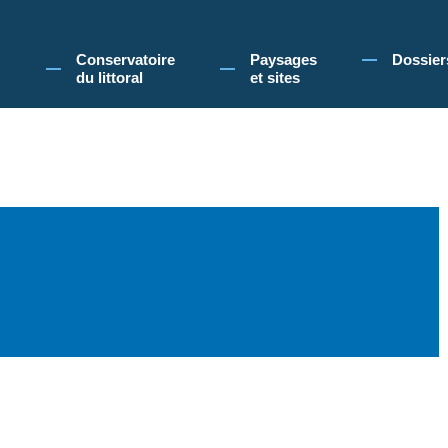
 Conservatoire du littoral, vous acceptez l'utilisation de cookies pour vous propose
Conservatoire
Paysages
Dossier
du littoral
et sites