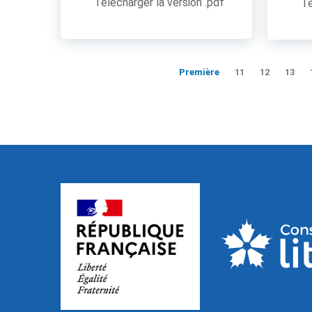
Télécharger la version .pdf
Té
Première
11
12
13