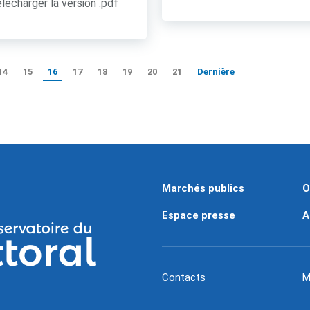
lécharger la version .pdf
14
15
16
17
18
19
20
21
Dernière
Marchés publics
O
Espace presse
A
Contacts
M