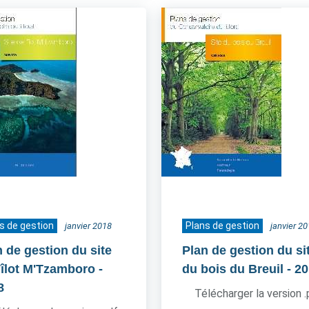
s de gestion
Plans de gestion
janvier 2018
janvier 2
n de gestion du site
Plan de gestion du si
l'îlot M'Tzamboro
-
du bois du Breuil
- 2
8
Télécharger la version 