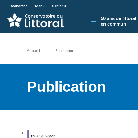
En poursuivant votre navigation sur le site du
Recherche
Menu
Contenu
50 ans de littoral
en commun​
Accueil
Publication
Publication