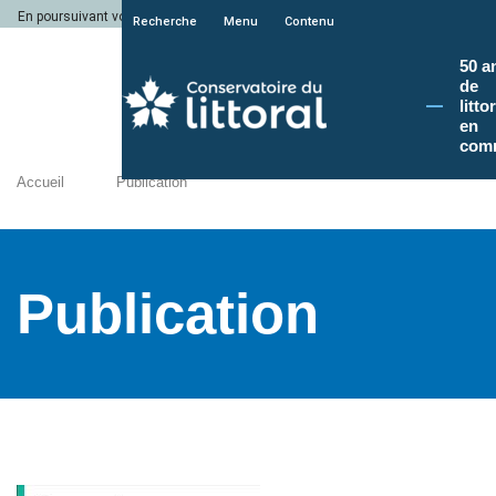
En poursuivant votre navigation sur le site du Conservatoire du littoral, vous a
Recherche
Menu
Contenu
50 a
de
litto
en
com
Accueil
Publication
Publication