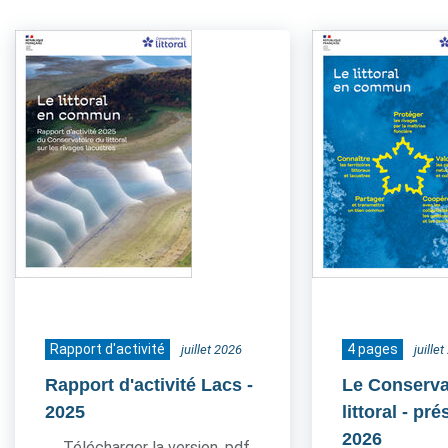
Rapport d'activité
4 pages
juillet 2026
juille
Rapport d'activité Lacs
-
Le Conserva
2025
littoral - pr
2026
Télécharger la version .pdf