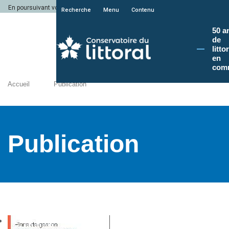
En poursuivant votre navigation sur le site du Conservatoire du littoral, vous a
Recherche
Menu
Contenu
50 a
de
litto
en
com
Accueil
Publication
Publication