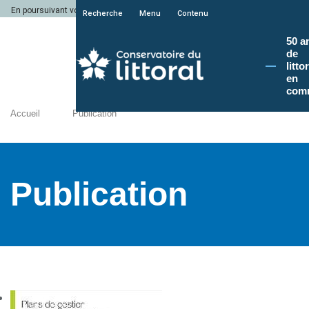
En poursuivant votre navigation sur le site du Conservatoire du littoral, vous a
Recherche
Menu
Contenu
50 a
de
litto
en
com
Accueil
Publication
Publication