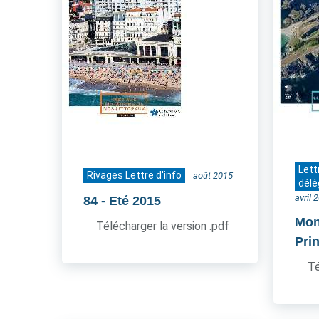
Lett
Rivages Lettre d'info
août 2015
délé
avril 
84
- Eté 2015
Mon
Télécharger la version .pdf
Pri
Té