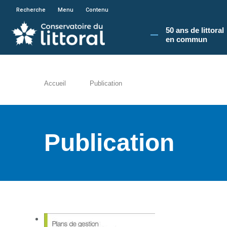
En poursuivant votre navigation sur le site du
Recherche
Menu
Contenu
50 ans de littoral
en commun​
Accueil
Publication
Publication