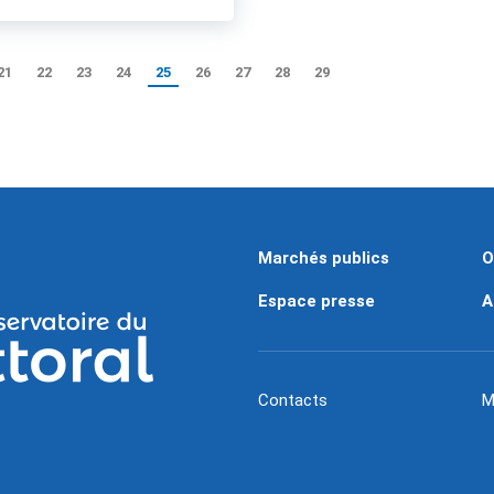
21
22
23
24
25
26
27
28
29
Marchés publics
O
Espace presse
A
Contacts
M