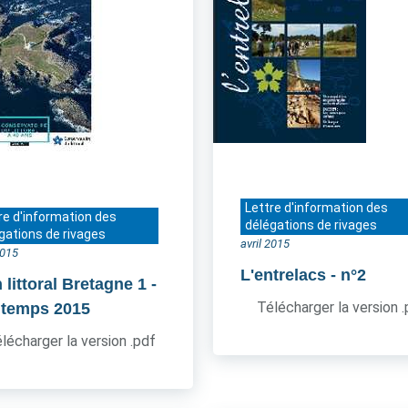
Lettre d'information des
re d'information des
délégations de rivages
gations de rivages
avril 2015
2015
L'entrelacs
- n°2
 littoral Bretagne 1
-
Télécharger la version 
ntemps 2015
lécharger la version .pdf