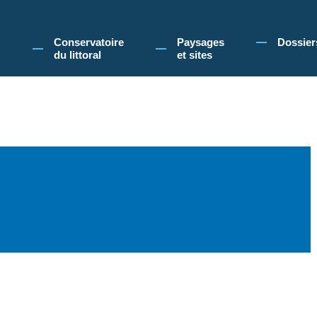
 Conservatoire du littoral, vous acceptez l'utilisation de cookies pour vous propose
Conservatoire
Paysages
Dossier
du littoral
et sites