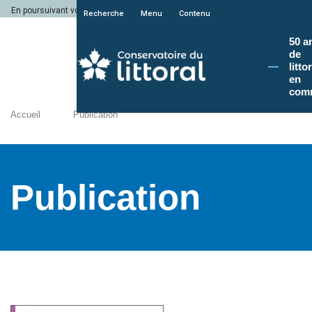
En poursuivant votre navigation sur le site du Conservatoire du littoral, vous a
Recherche
Menu
Contenu
50 a
de
litto
en
com
Accueil
Publication
Publication