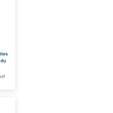
ites
 du
.pdf