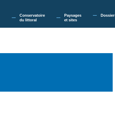
 Conservatoire du littoral, vous acceptez l'utilisation de cookies pour vous propose
Conservatoire
Paysages
Dossier
du littoral
et sites