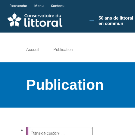
En poursuivant votre navigation sur le site du
Recherche
Menu
Contenu
50 ans de littoral
en commun​
Accueil
Publication
Publication