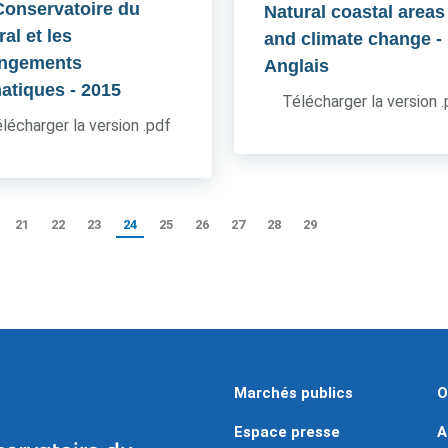
Conservatoire du
Natural coastal areas
oral et les
and climate change
-
ngements
Anglais
matiques
- 2015
Télécharger la version 
lécharger la version .pdf
21
22
23
24
25
26
27
28
29
Marchés publics
O
Espace presse
A