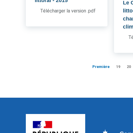
littoral
- 2015
Le 
litt
Télécharger la version .pdf
cha
cli
Té
Première
19
20