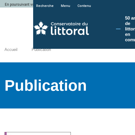
En poursuivant votre navigation sur le site du Conservatoire du littoral, vous a
Recherche
Menu
Contenu
50 a
de
litto
en
com
Accueil
Publication
Publication