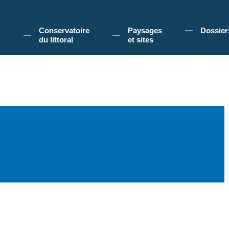
 Conservatoire du littoral, vous acceptez l'utilisation de cookies pour vous propose
Conservatoire
Paysages
Dossier
du littoral
et sites