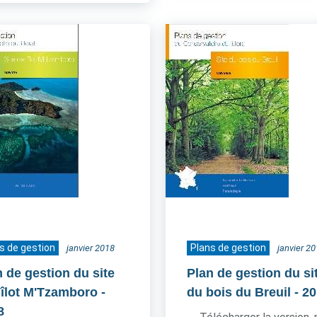
s de gestion
Plans de gestion
janvier 2018
janvier 2
n de gestion du site
Plan de gestion du si
l'îlot M'Tzamboro
-
du bois du Breuil
- 2
8