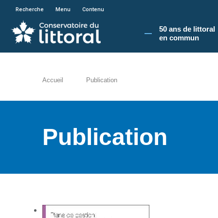
En poursuivant votre navigation sur le site du
Recherche
Menu
Contenu
50 ans de littoral
en commun​
Accueil
Publication
Publication