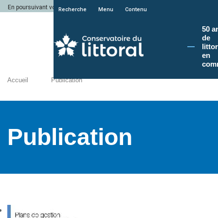
En poursuivant votre navigation sur le site du Conservatoire du littoral, vous a
Recherche
Menu
Contenu
50 a
de
litto
en
com
Accueil
Publication
Publication