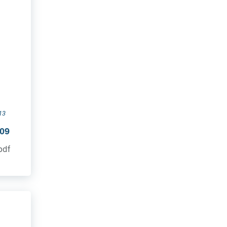
13
009
.pdf