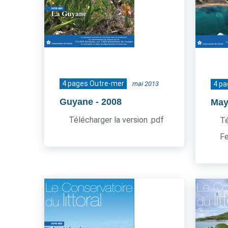
4 pages Outre-mer
mai 2013
4 p
Guyane
- 2008
May
Télécharger la version .pdf
Té
Fe