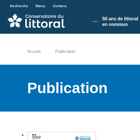
En poursuivant votre navigation sur le site du
Recherche
Menu
Contenu
50 ans de littoral
en commun​
Accueil
Publication
Publication