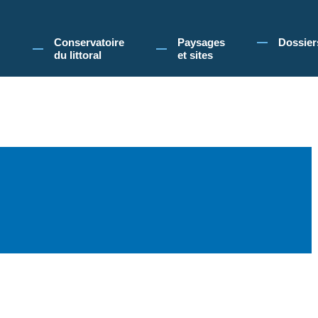
 Conservatoire du littoral, vous acceptez l'utilisation de cookies pour vous propose
Conservatoire
Paysages
Dossier
du littoral
et sites