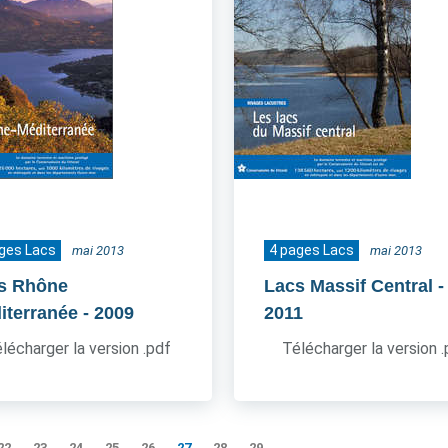
ges Lacs
4 pages Lacs
mai 2013
mai 2013
s Rhône
Lacs Massif Central
-
iterranée
- 2009
2011
lécharger la version .pdf
Télécharger la version 
22
23
24
25
26
27
28
29