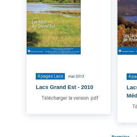
4 pages Lacs
mai 2013
4 pa
Lacs Grand Est
- 2010
Lac
Méd
Télécharger la version .pdf
Té
Première