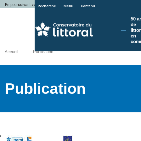
En poursuivant votre navigation sur le site du Conservatoire du littoral, vous a
Recherche
Menu
Contenu
50 a
de
litto
en
com
Accueil
Publication
Publication