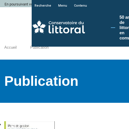
En poursuivant votre navigation sur le site du Conservatoire du littoral, vous a
Recherche
Menu
Contenu
50 a
de
litto
en
com
Accueil
Publication
Publication