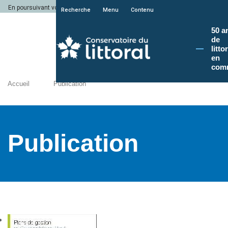
En poursuivant votre navigation sur le site du Conservatoire du littoral, vous a
Recherche
Menu
Contenu
50 a
de
litto
en
com
Accueil
Publication
Publication