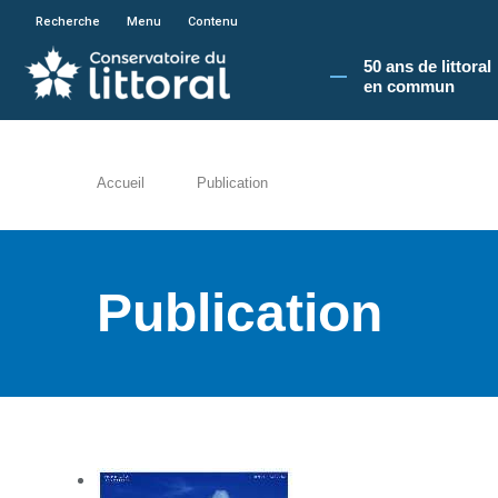
En poursuivant votre navigation sur le site du
Recherche
Menu
Contenu
50 ans de littoral
en commun​
Accueil
Publication
Publication