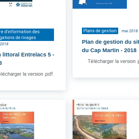
Plans de gestion
mai 2018
re d'information des
gations de rivages
Plan de gestion du si
t 2018
du Cap Martin
- 2018
littoral Entrelacs 5
-
Télécharger la version 
8
lécharger la version .pdf