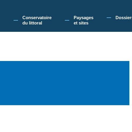
 Conservatoire du littoral, vous acceptez l'utilisation de cookies pour vous propose
Conservatoire
Paysages
Dossier
du littoral
et sites