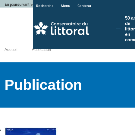
En poursuivant votre navigation sur le site du Conservatoire du littoral, vous a
Recherche
Menu
Contenu
50 a
de
litto
en
com
Accueil
Publication
Publication