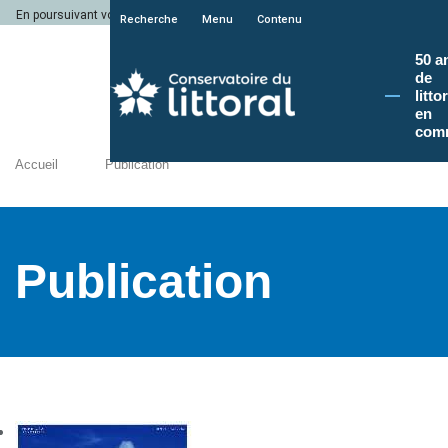
En poursuivant votre navigation sur le site du Conservatoire du littoral, vous a
Recherche
Menu
Contenu
50 a
de
litto
en
com
Accueil
Publication
Publication