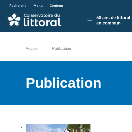
En poursuivant votre navigation sur le site du
Recherche
Menu
Contenu
50 ans de littoral
en commun​
Accueil
Publication
Publication