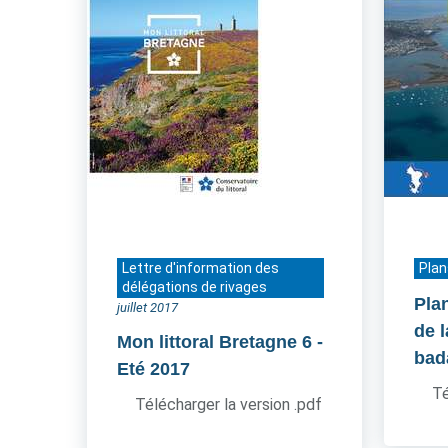
Lettre d'information des
Plan
délégations de rivages
Pla
juillet 2017
de 
Mon littoral Bretagne 6
-
bad
Eté 2017
Té
Télécharger la version .pdf