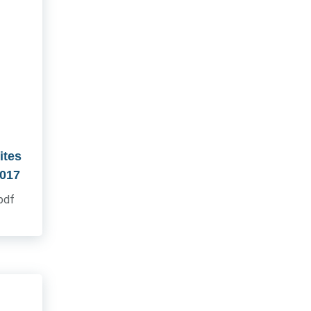
ites
2017
.pdf