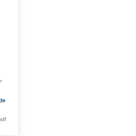
7
 de
.pdf