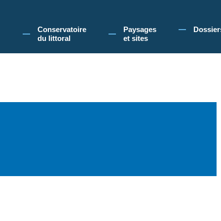
 Conservatoire du littoral, vous acceptez l'utilisation de cookies pour vous propose
Conservatoire
Paysages
Dossier
du littoral
et sites