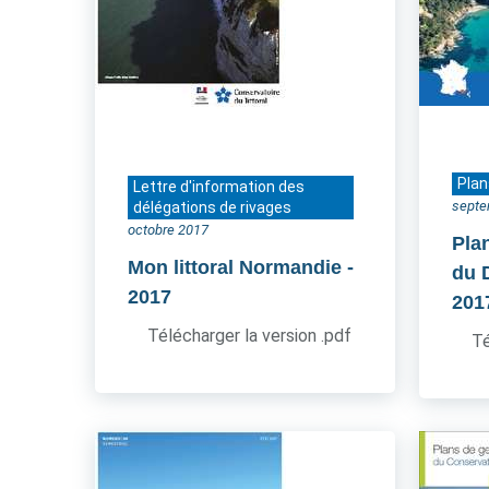
Plan
Lettre d'information des
septe
délégations de rivages
octobre 2017
Pla
Mon littoral Normandie
-
du 
2017
201
Télécharger la version .pdf
Té