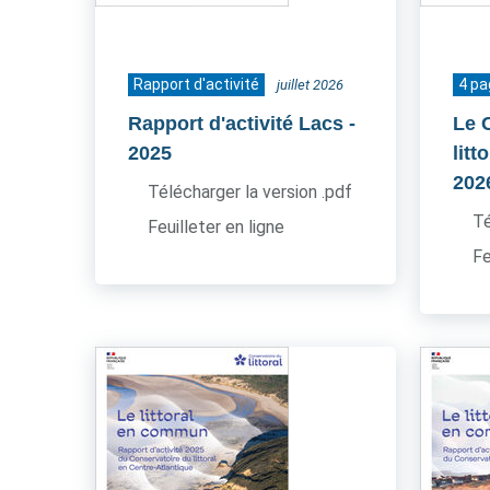
Rapport d'activité
4 p
juillet 2026
Rapport d'activité Lacs
-
Le 
2025
litt
202
Télécharger la version .pdf
Té
Feuilleter en ligne
Fe