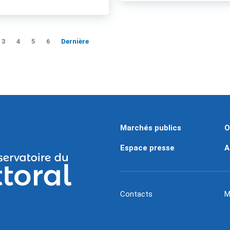
3
4
5
6
Dernière
Marchés publics
O
Espace presse
A
Contacts
M