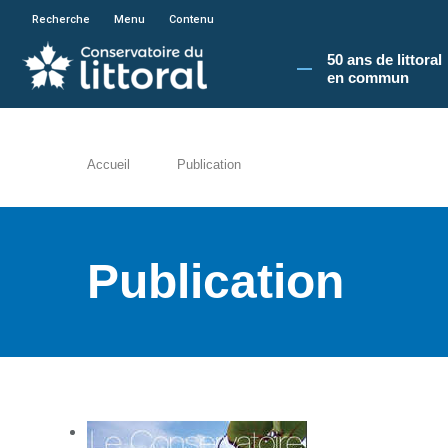
En poursuivant votre navigation sur le site du
Recherche
Menu
Contenu
50 ans de littoral
en commun​
Accueil
Publication
Publication