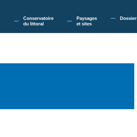
 Conservatoire du littoral, vous acceptez l'utilisation de cookies pour vous propose
Conservatoire
Paysages
Dossier
du littoral
et sites