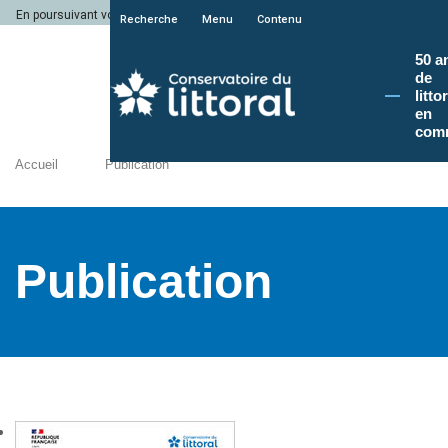
En poursuivant votre navigation sur le site du Conservatoire du littoral, vous a
Recherche
Menu
Contenu
50 a
de
litto
en
com
Accueil
Publication
Publication