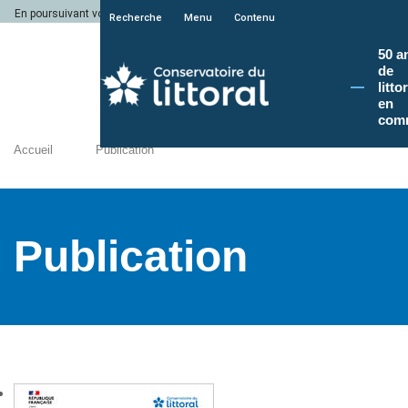
En poursuivant votre navigation sur le site du Conservatoire du littoral, vous a
Recherche
Menu
Contenu
50 a
de
litto
en
com
Accueil
Publication
Publication