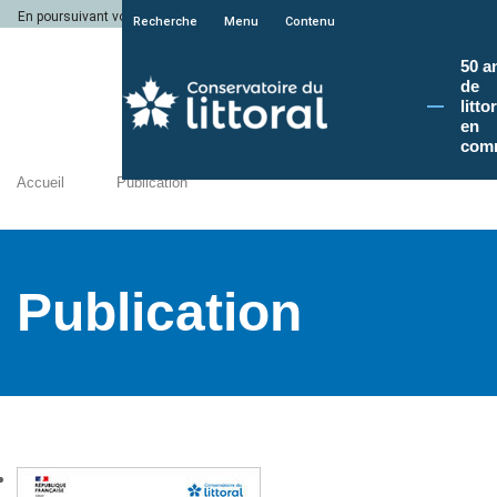
En poursuivant votre navigation sur le site du Conservatoire du littoral, vous a
Recherche
Menu
Contenu
50 a
de
litto
en
com
Accueil
Publication
Publication