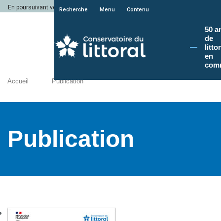
En poursuivant votre navigation sur le site du Conservatoire du littoral, vous a
Recherche
Menu
Contenu
50 a
de
litto
en
com
Accueil
Publication
Publication