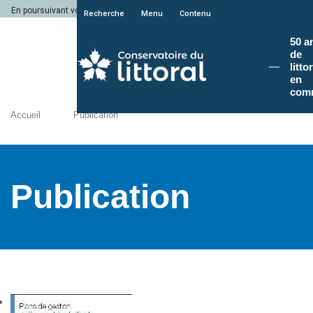
En poursuivant votre navigation sur le site du Conservatoire du littoral, vous a
Recherche
Menu
Contenu
50 a
de
litto
en
com
Accueil
Publication
Publication